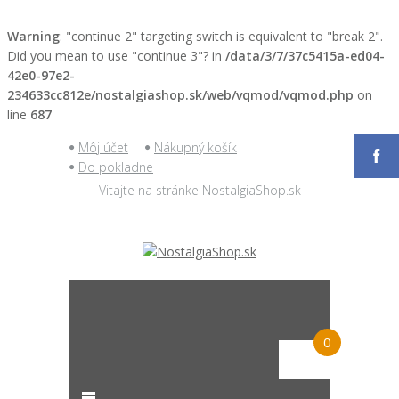
Warning
: "continue 2" targeting switch is equivalent to "break 2".
Did you mean to use "continue 3"? in
/data/3/7/37c5415a-ed04-
42e0-97e2-
234633cc812e/nostalgiashop.sk/web/vqmod/vqmod.php
on
line
687
Môj účet
Nákupný košík
Do pokladne
Vitajte na stránke NostalgiaShop.sk
0