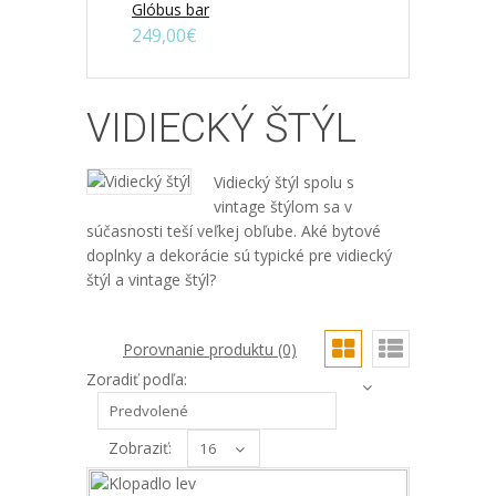
Glóbus bar
249,00€
VIDIECKÝ ŠTÝL
Vidiecký štýl spolu s
vintage štýlom sa v
súčasnosti teší veľkej obľube. Aké bytové
doplnky a dekorácie sú typické pre vidiecký
štýl a vintage štýl?
Porovnanie produktu (0)
Zoradiť podľa:
Klopadlo lev
Pokiaľ nepreferujete zvonček a vadí vám
Zobraziť:
jeho zvuk, či vám priam lezie na nervy,