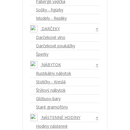
Fabergé vajíčka
Sošky - figúrky
Modely - Repliky
DARČEKY
+
Darčekové víno
Darčekové poukážky
Šperky
NÁBYTOK
+
Rustikálny nábytok
Stoličky - Kreslá
Štýlový nábytok
Glóbusy-bary
Staré gramofóny
NÁSTENNÉ HODINY
+
Hodiny nástenné