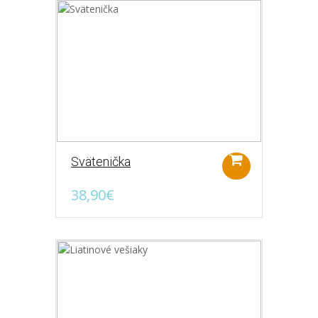
Liatinové klopadlo, ktoré skrášli vaše
dvere alebo bránu. Rozmer v.24,1cm,
š.8,7cm. ..
9,90€
Svätenička
Skrinka na kľúče
38,90€
Nostalgická drevená skrinka na kľúče s
nápisom Paradisia, farba prírodné drevo
s patinou. Rozmery..
18,90€