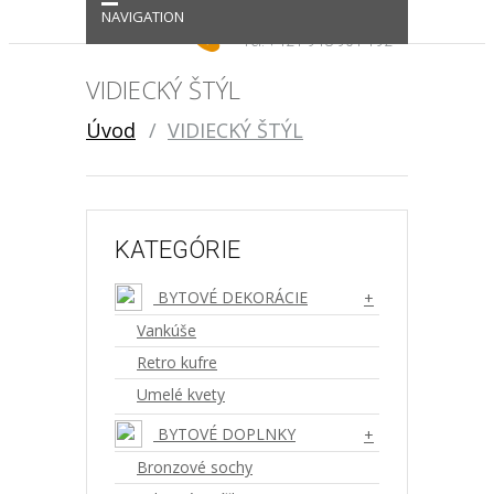
NAVIGATION
Podpora / Kontakt
Tel: +421 948 901 192
VIDIECKÝ ŠTÝL
Úvod
VIDIECKÝ ŠTÝL
KATEGÓRIE
BYTOVÉ DEKORÁCIE
+
Vankúše
Retro kufre
Umelé kvety
BYTOVÉ DOPLNKY
+
Bronzové sochy