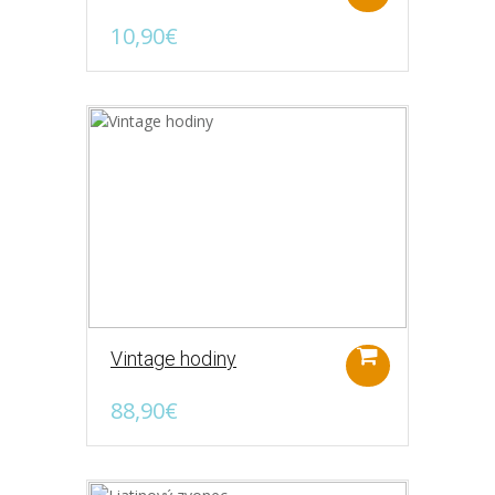
10,90€
Liatinový zvonec
Pri žiadnych vchodových dverách nesmie
chýbať zvonček. Či už hovoríme
o zvončeku, ktorý má o..
17,90€
Vintage hodiny
88,90€
Veľký liatinový zvon
Ponúkame Vám veľký liatinový zvon