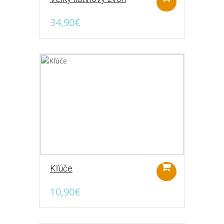
34,90€
Liatinové vešiaky
Či už v kuchyni na utierky, uteráky v
kúpeľni alebo v chodbe na bundy. Kovový
vešiak je vyrobený ..
12,90€
Kľúče
10,90€
Liatinove klopadlo