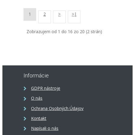
1
2
>
>|
Zobrazujem od 1 do 16 zo 20 (2 strán)
Informácie
GDPR nástroje
O nás
Ochrana Osobných Údajov
Kontakt
Napísali o nás