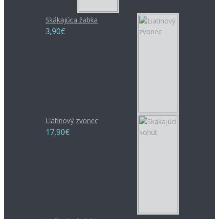
Skákajúca žabka
3,90€
Liatinový zvonec
17,90€