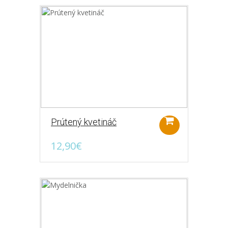
Pekné, plechové vešiaky s retro motívom
zimných športov. Rozmer: 20,5 x 34,5 cm.
..
14,90€
Prútený kvetináč
12,90€