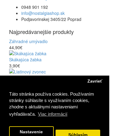
0948 901 192
info@nostalgiashop.sk
Podjavorinskej 3405/22 Poprad
Najpredávanejšie produkty
Záhradné umývadlo
44,90€
Skákajúca žabka
3,90€
Liatinový zvonec
Zavrieť
17,90€
Táto stránka používa cookies. Používaním
Skákajúci kohút
stránky súhlasíte s využívaním cookies,
3,90€
zhodne s aktuálnymi nastaveniami
Najnovšie z blogu
vyhľadávača.
Viac informácií
Vidiecky štýl
03 06 2018
Nastavenie
Fabergého vajíčka
Súhlasím