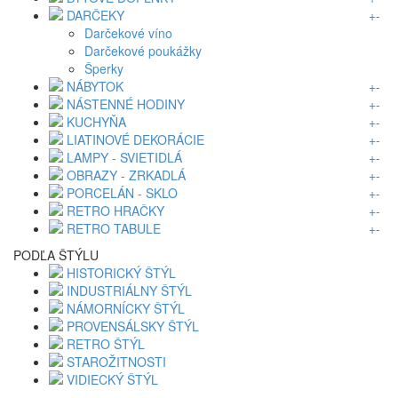
DARČEKY
+
-
Darčekové víno
Darčekové poukážky
Šperky
NÁBYTOK
+
-
NÁSTENNÉ HODINY
+
-
KUCHYŇA
+
-
LIATINOVÉ DEKORÁCIE
+
-
LAMPY - SVIETIDLÁ
+
-
OBRAZY - ZRKADLÁ
+
-
PORCELÁN - SKLO
+
-
RETRO HRAČKY
+
-
RETRO TABULE
+
-
PODĽA ŠTÝLU
HISTORICKÝ ŠTÝL
INDUSTRIÁLNY ŠTÝL
NÁMORNÍCKY ŠTÝL
PROVENSÁLSKY ŠTÝL
RETRO ŠTÝL
STAROŽITNOSTI
VIDIECKÝ ŠTÝL