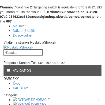
Warning
: "continue 2" targeting switch is equivalent to "break 2". Did
you mean to use "continue 3"? in
/data/3/7/37c5415a-ed04-42e0-
97e2-234633cc812e/nostalgiashop.sk/web/vqmod/vqmod.php
on
line
687
Môj účet
Nákupný košík
Do pokladne
Vitajte na stránke NostalgiaShop.sk
0
Podpora / Kontakt
Tel: +421 948 901 192
NAVIGATION
DARČEKY
Úvod
DARČEKY
Kategórie
BYTOVÉ DEKORÁCIE
+
-
BYTOVÉ DOPLNKY
+
-