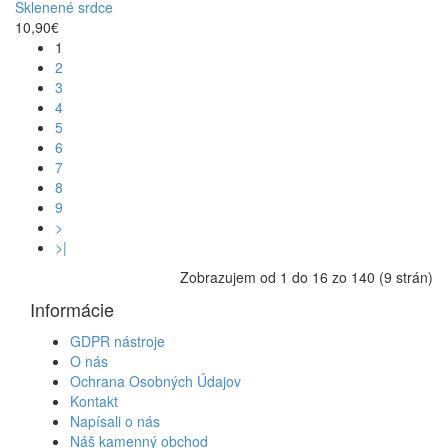
Sklenené srdce
10,90€
1
2
3
4
5
6
7
8
9
>
>|
Zobrazujem od 1 do 16 zo 140 (9 strán)
Informácie
GDPR nástroje
O nás
Ochrana Osobných Údajov
Kontakt
Napísali o nás
Náš kamenný obchod