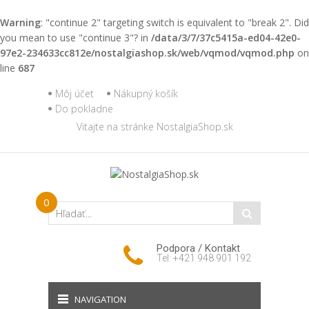
Warning
: "continue 2" targeting switch is equivalent to "break 2". Did
you mean to use "continue 3"? in
/data/3/7/37c5415a-ed04-42e0-
97e2-234633cc812e/nostalgiashop.sk/web/vqmod/vqmod.php
on
line
687
Môj účet
Nákupný košík
Do pokladne
Vitajte na stránke NostalgiaShop.sk
0
Podpora / Kontakt
Tel: +421 948 901 192
NAVIGATION