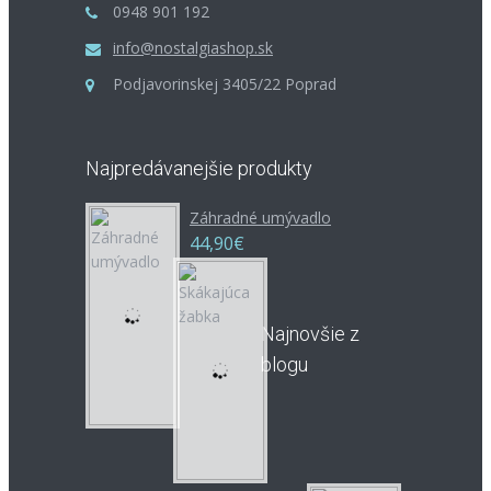
0948 901 192
info@nostalgiashop.sk
Podjavorinskej 3405/22 Poprad
ŠPZ Arkansas
Americká ŠPZ štátu Arkansas. Rozmer
30x15cm. Tabuľa je profilovaná. ..
Najpredávanejšie produkty
14,90€
Záhradné umývadlo
44,90€
Najnovšie z
blogu
ŠPZ Colorado
Americká ŠPZ štátu Colorado. Rozmer
30x15cm. Tabuľa je profilovaná. ..
14,90€