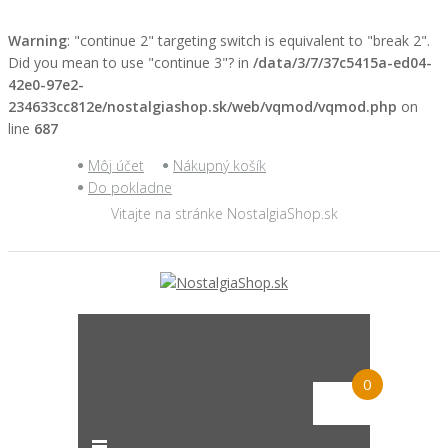
Warning
: "continue 2" targeting switch is equivalent to "break 2".
Did you mean to use "continue 3"? in
/data/3/7/37c5415a-ed04-
42e0-97e2-
234633cc812e/nostalgiashop.sk/web/vqmod/vqmod.php
on
line
687
Môj účet
Nákupný košík
Do pokladne
Vitajte na stránke NostalgiaShop.sk
0