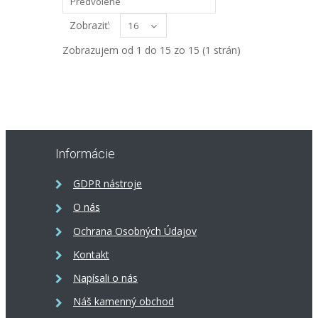
New York
Americká ŠPZ New York. Rozmer
Zobraziť:
30x15cm. Povrch tabule má hrdzavé
Zobrazujem od 1 do 15 zo 15 (1 strán)
prevedenie. ..
24,90€
Informácie
GDPR nástroje
ŠPZ Arizona
O nás
Americká ŠPZ štátu Arizona. Rozmer
Ochrana Osobných Údajov
30x15cm. Tabuľa je profilovaná. ..
Kontakt
14,90€
Napísali o nás
Náš kamenný obchod