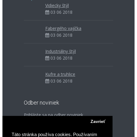
Americká ŠPZ Florida Map. Rozmer
Vidiecky štýl
30x15cm. Dodanie 10 dní. ..
03 06 2018
29,90€
Fabergého vajíčka
03 06 2018
Industriálny štýl
03 06 2018
Idaho Potato
Kufre a truhlice
Americká ŠPZ Idaho Potato. Rozmer
03 06 2018
30x15cm. Dodanie 10 dní. ..
29,90€
Odber noviniek
Prihláste sa na odber noviniek
Zavrieť
Email *
Táto stránka používa cookies. Používaním