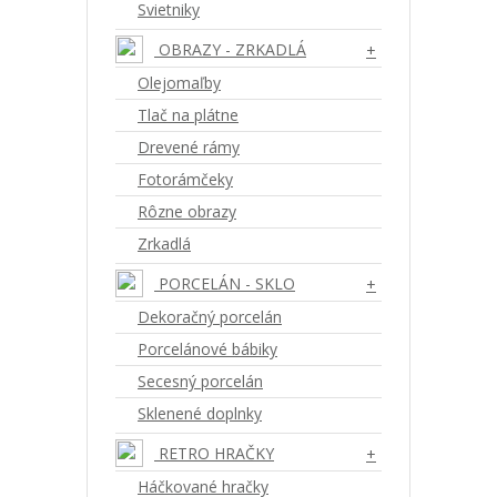
Svietniky
OBRAZY - ZRKADLÁ
+
Olejomaľby
Tlač na plátne
Drevené rámy
Fotorámčeky
Rôzne obrazy
Zrkadlá
PORCELÁN - SKLO
+
Dekoračný porcelán
Porcelánové bábiky
Secesný porcelán
Sklenené doplnky
RETRO HRAČKY
+
Háčkované hračky