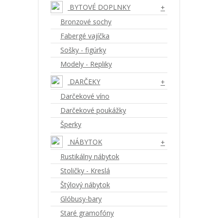
BYTOVÉ DOPLNKY
+
Bronzové sochy
Fabergé vajíčka
Sošky - figúrky
Modely - Repliky
DARČEKY
+
Darčekové víno
Darčekové poukážky
Šperky
NÁBYTOK
+
Rustikálny nábytok
Stoličky - Kreslá
Štýlový nábytok
Glóbusy-bary
Staré gramofóny