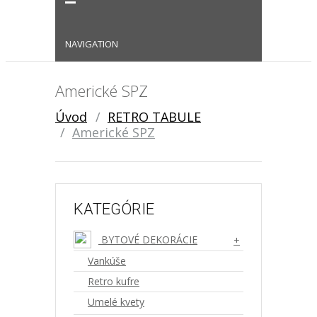
Podpora / Kontakt
Tel: +421 948 901 192
NAVIGATION
Americké SPZ
Úvod
RETRO TABULE
Americké SPZ
KATEGÓRIE
BYTOVÉ DEKORÁCIE
+
Vankúše
Retro kufre
Umelé kvety