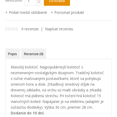
Množstvo
Pridať medzi obľúbené
Porovnať produkt
0 recenzie
|
Napísať recenziu
Popis
Recenzie (0)
Klasický kolotoč.
Najpopulárnejší
kolotoč
s
nezmeneným nostalgickým dizajnom
.
Tradičný
kolotoč
s
ručne
maľovanými
postavičkami, ktoré sa pohybujú
smerom hore a dole
.
Zrkadlový
stredový
stĺpik
na
drevenej
základni
,
na vrchu sú
malé
obrázky
a
zrkadlá.
Kolotoč
má
plátenú
strechu
. Pri točení hrá kolotoč 15
vianočných kolied
. Napájanie je
na elektrinu
(
adaptér
je
súčasťou
dodávky
)
.
Výška
30
cm
,
priemer
28
cm
.
Dodanie do 10 dní.