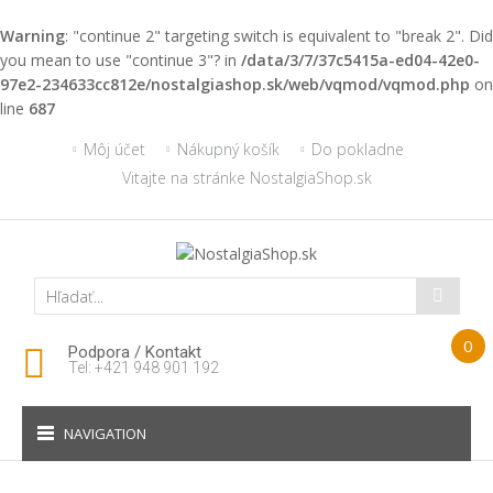
Warning
: "continue 2" targeting switch is equivalent to "break 2". Did
you mean to use "continue 3"? in
/data/3/7/37c5415a-ed04-42e0-
97e2-234633cc812e/nostalgiashop.sk/web/vqmod/vqmod.php
on
line
687
Môj účet
Nákupný košík
Do pokladne
Vitajte na stránke NostalgiaShop.sk
0
Podpora / Kontakt
Tel: +421 948 901 192
NAVIGATION