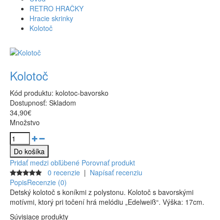
RETRO HRAČKY
Hracie skrinky
Kolotoč
Kolotoč
Kód produktu:
kolotoc-bavorsko
Dostupnosť:
Skladom
34,90€
Množstvo
Pridať medzi obľúbené
Porovnať produkt
0 recenzie
|
Napísať recenziu
Popis
Recenzie (0)
Detský kolotoč s koníkmi
z
polystonu.
Kolotoč
s
bavorskými
motívmi
,
ktorý pri točení hrá melódiu „Edelweiß“
.
Výška:
17
cm
.
Súvisiace produkty