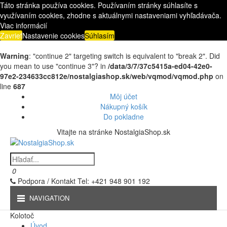
Táto stránka používa cookies. Používaním stránky súhlasíte s
využívaním cookies, zhodne s aktuálnymi nastaveniami vyhľadávača.
Viac informácií
Zavrieť
Nastavenie cookies
Súhlasím
Warning
: "continue 2" targeting switch is equivalent to "break 2". Did
you mean to use "continue 3"? in
/data/3/7/37c5415a-ed04-42e0-
97e2-234633cc812e/nostalgiashop.sk/web/vqmod/vqmod.php
on
line
687
Môj účet
Nákupný košík
Do pokladne
Vitajte na stránke NostalgiaShop.sk
0
Podpora / Kontakt
Tel: +421 948 901 192
NAVIGATION
Kolotoč
Úvod