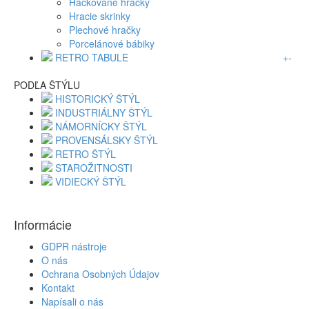
Háčkované hračky
Hracie skrinky
Plechové hračky
Porcelánové bábiky
RETRO TABULE
+
-
PODĽA ŠTÝLU
HISTORICKÝ ŠTÝL
INDUSTRIÁLNY ŠTÝL
NÁMORNÍCKY ŠTÝL
PROVENSÁLSKY ŠTÝL
RETRO ŠTÝL
STAROŽITNOSTI
VIDIECKÝ ŠTÝL
Informácie
GDPR nástroje
O nás
Ochrana Osobných Údajov
Kontakt
Napísali o nás