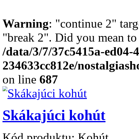
Warning
: "continue 2" targ
"break 2". Did you mean to 
/data/3/7/37c5415a-ed04-
234633cc812e/nostalgias
on line
687
Skákajúci kohút
Kód produktu:
Kohút