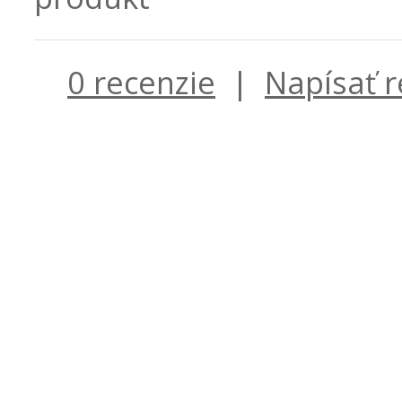
0 recenzie
|
Napísať r