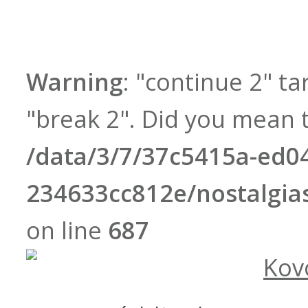
Warning
: "continue 2" ta
"break 2". Did you mean t
/data/3/7/37c5415a-ed0
234633cc812e/nostalgi
on line
687