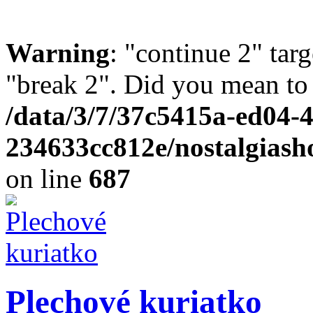
Warning
: "continue 2" targ
"break 2". Did you mean to 
/data/3/7/37c5415a-ed04-
234633cc812e/nostalgias
on line
687
Plechové kuriatko