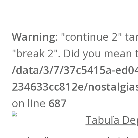
Warning
: "continue 2" ta
"break 2". Did you mean t
/data/3/7/37c5415a-ed0
234633cc812e/nostalgi
on line
687